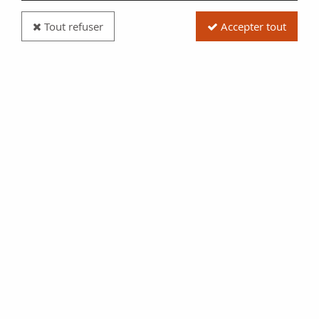
Tout refuser
Accepter tout
Billet Macao 20 Patacas Retour de Macao à la
Chine - BNU- 2019 NEUF
Réf. :
100108123
Type produit
Billet