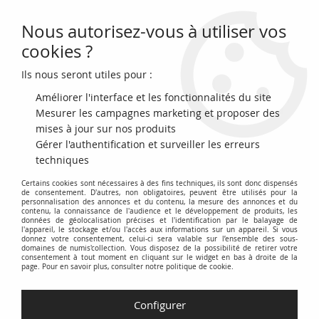
Nous autorisez-vous à utiliser vos
0
cookies ?
Ils nous seront utiles pour :
Accueil
>
Billets du Monde
>
Billets d'Asie
>
Macao
>
Macao 20 Patacas
Retour de Macao à la Chine - BNU- 2019 NEUF
Améliorer l'interface et les fonctionnalités du site
Mesurer les campagnes marketing et proposer des
NOUVEAU
PROMO
-
2,20
€
mises à jour sur nos produits
Gérer l'authentification et surveiller les erreurs
techniques
Certains cookies sont nécessaires à des fins techniques, ils sont donc dispensés
de consentement. D'autres, non obligatoires, peuvent être utilisés pour la
personnalisation des annonces et du contenu, la mesure des annonces et du
contenu, la connaissance de l'audience et le développement de produits, les
données de géolocalisation précises et l'identification par le balayage de
l'appareil, le stockage et/ou l'accès aux informations sur un appareil. Si vous
donnez votre consentement, celui-ci sera valable sur l’ensemble des sous-
domaines de numis'collection. Vous disposez de la possibilité de retirer votre
consentement à tout moment en cliquant sur le widget en bas à droite de la
page. Pour en savoir plus, consulter notre politique de cookie.
Configurer