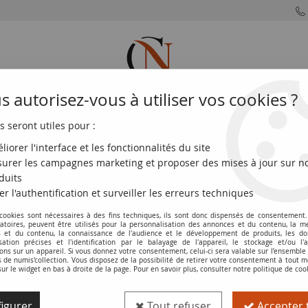
 autorisez-vous à utiliser vos cookies ?
s seront utiles pour :
MONNAIES
MONNAIES
MONNAIES
MONNAIE
FRANÇAISES
DU MONDE
EUROS
DE PARIS
liorer l'interface et les fonctionnalités du site
urer les campagnes marketing et proposer des mises à jour sur n
ane - 2010 - NEUF - P.47e
duits
er l'authentification et surveiller les erreurs techniques
 cookies sont nécessaires à des fins techniques, ils sont donc dispensés de consentement. 
Billet Kenya 50 Shillings - M. J. Kenyat
gatoires, peuvent être utilisés pour la personnalisation des annonces et du contenu, la m
 et du contenu, la connaissance de l'audience et le développement de produits, les d
isation précises et l'identification par le balayage de l'appareil, le stockage et/ou l'
Réf. :
100117251
ons sur un appareil. Si vous donnez votre consentement, celui-ci sera valable sur l’ensemble
de numis'collection. Vous disposez de la possibilité de retirer votre consentement à tout
sur le widget en bas à droite de la page. Pour en savoir plus, consulter notre politique de coo
Type produit
Billet
igurer
Tout refuser
Accepter 
Catalogue
WPM (P. 47.e)