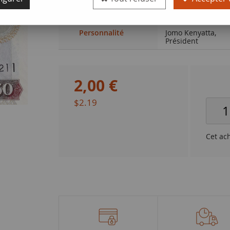
Qualité
NEUF
Personnalité
Jomo Kenyatta,
Président
2
,
00
€
$2.19
Cet ac