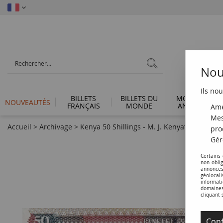
Nous
Ils nou
BILLETS
BILLETS DU
MONNAIES
NOUVEAUTÉS
FRANÇAIS
MONDE
ANTIQUES
Amé
Mes
Accueil
>
Archivage
>
Kenya 50 Shillings - M. J. Kenyatta - Carav
pro
Gér
Certains
non obli
annonces
géolocal
informati
domaines 
cliquant 
Conf