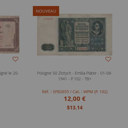
NOUVEAU
signé le 20-
Pologne 50 Zlotych - Emilia Plater - 01-08-
1941 - P.102 - TB+
Réf. : SFB2655
/ Cat. : WPM (P. 102)
12,00 €
$13.14