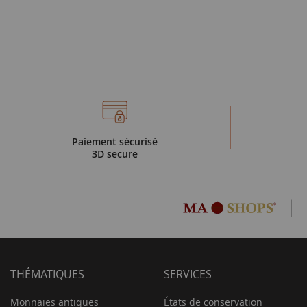
Paiement sécurisé
3D secure
THÉMATIQUES
SERVICES
Monnaies antiques
États de conservation