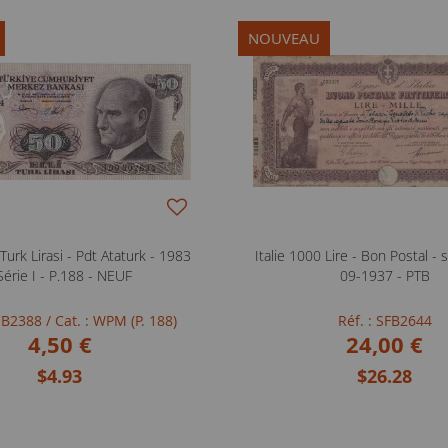
NOUVEAU
Turk Lirasi - Pdt Ataturk - 1983
Italie 1000 Lire - Bon Postal - 
Série I - P.188 - NEUF
09-1937 - PTB
NCB2388
/ Cat. : WPM (P. 188)
Réf. : SFB2644
4,50 €
24,00 €
$4.93
$26.28