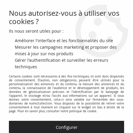
Nous autorisez-vous à utiliser vos
0
cookies ?
Ils nous seront utiles pour :
Accueil
>
Monnaies du monde
>
Monnaies d'Asie
>
Japon
>
Japon 4
Mon, Kanei Tsuho, Meiwa - 1769 / 1820 Edo
Améliorer l'interface et les fonctionnalités du site
Mesurer les campagnes marketing et proposer des
NOUVEAU
mises à jour sur nos produits
Gérer l'authentification et surveiller les erreurs
techniques
Certains cookies sont nécessaires à des fins techniques, ils sont donc dispensés
de consentement. D'autres, non obligatoires, peuvent être utilisés pour la
personnalisation des annonces et du contenu, la mesure des annonces et du
contenu, la connaissance de l'audience et le développement de produits, les
données de géolocalisation précises et l'identification par le balayage de
l'appareil, le stockage et/ou l'accès aux informations sur un appareil. Si vous
donnez votre consentement, celui-ci sera valable sur l’ensemble des sous-
domaines de numis'collection. Vous disposez de la possibilité de retirer votre
consentement à tout moment en cliquant sur le widget en bas à droite de la
page. Pour en savoir plus, consulter notre politique de cookie.
Configurer