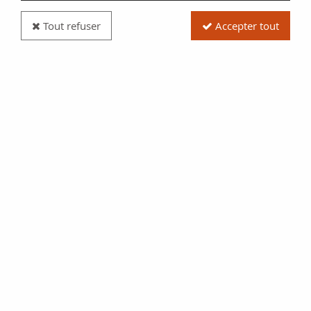
Tout refuser
Accepter tout
Pièce Japon 4 Mon, Kanei Tsuho, Meiwa - 1769 /
1820 Edo
Réf. :
NCP6109
Type produit
Pièce