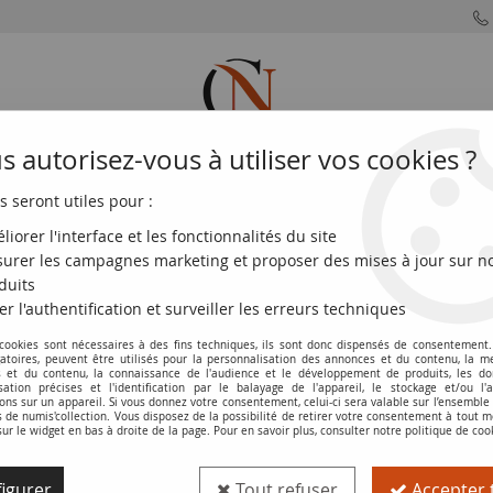
 autorisez-vous à utiliser vos cookies ?
s seront utiles pour :
MONNAIES
MONNAIES
MONNAIES
MONNAIE
FRANÇAISES
DU MONDE
EUROS
DE PARIS
liorer l'interface et les fonctionnalités du site
urer les campagnes marketing et proposer des mises à jour sur n
Mon, Bunkyu Eiho, Cursif - 1863 / 1868 Asakusabashi
duits
er l'authentification et surveiller les erreurs techniques
 cookies sont nécessaires à des fins techniques, ils sont donc dispensés de consentement. 
Pièce Japon 4 Mon, Bunkyu Eiho, Cursif
gatoires, peuvent être utilisés pour la personnalisation des annonces et du contenu, la m
 et du contenu, la connaissance de l'audience et le développement de produits, les d
isation précises et l'identification par le balayage de l'appareil, le stockage et/ou l'
Réf. :
NCP6108
ons sur un appareil. Si vous donnez votre consentement, celui-ci sera valable sur l’ensemble
de numis'collection. Vous disposez de la possibilité de retirer votre consentement à tout
sur le widget en bas à droite de la page. Pour en savoir plus, consulter notre politique de coo
Type produit
Pièce
igurer
Tout refuser
Accepter 
Pays
Japon