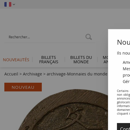
Nous
Ils nou
BILLETS
BILLETS DU
MONNAIES
NOUVEAUTÉS
FRANÇAIS
MONDE
ANTIQUES
Amé
Mes
Accueil
>
Archivage
>
archivage-Monnaies du monde
>
Japon 4 
pro
Gér
NOUVEAU
Certains
non obli
annonces
géolocal
informati
domaines 
cliquant 
Conf