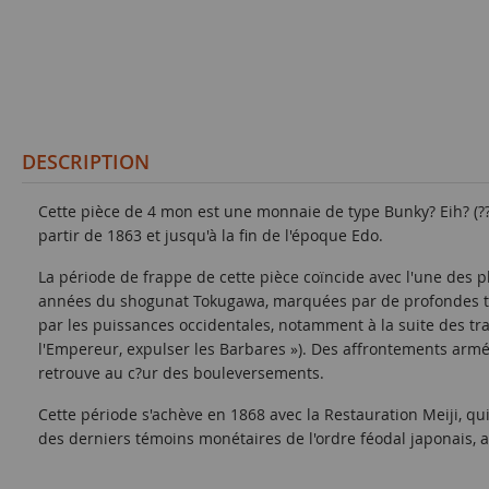
DESCRIPTION
Cette pièce de 4 mon est une monnaie de type Bunky? Eih? (????
partir de 1863 et jusqu'à la fin de l'époque Edo.
La période de frappe de cette pièce coïncide avec l'une des p
années du shogunat Tokugawa, marquées par de profondes tens
par les puissances occidentales, notamment à la suite des tra
l'Empereur, expulser les Barbares »). Des affrontements armés
retrouve au c?ur des bouleversements.
Cette période s'achève en 1868 avec la Restauration Meiji, q
des derniers témoins monétaires de l'ordre féodal japonais, 