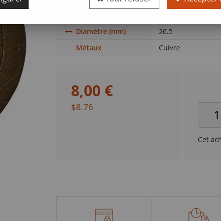
Valeur faciale
4 mon
Diamètre (mm)
26.5
Métaux
Cuivre
8
,
00
€
$8.76
Cet ac