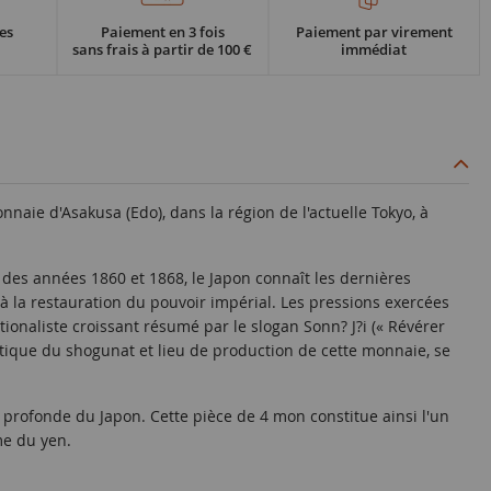
es
Paiement en 3 fois
Paiement par virement
sans frais à partir de 100 €
immédiat
nnaie d'Asakusa (Edo), dans la région de l'actuelle Tokyo, à
 des années 1860 et 1868, le Japon connaît les dernières
 la restauration du pouvoir impérial. Les pressions exercées
ionaliste croissant résumé par le slogan Sonn? J?i (« Révérer
litique du shogunat et lieu de production de cette monnaie, se
 profonde du Japon. Cette pièce de 4 mon constitue ainsi l'un
me du yen.