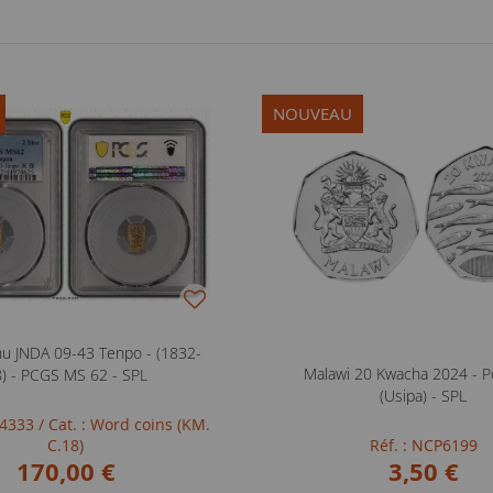
NOUVEAU
hu JNDA 09-43 Tenpo - (1832-
Malawi 20 Kwacha 2024 - P
) - PCGS MS 62 - SPL
(Usipa) - SPL
04333
/ Cat. : Word coins (KM.
C.18)
Réf. : NCP6199
170,00 €
3,50 €