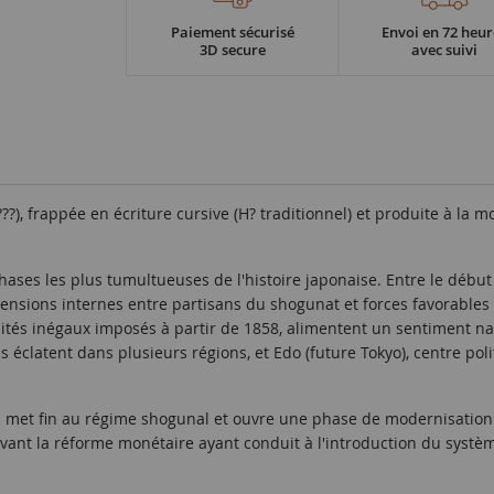
Paiement sécurisé
Envoi en 72 heur
3D secure
avec suivi
), frappée en écriture cursive (H? traditionnel) et produite à la mo
hases les plus tumultueuses de l'histoire japonaise. Entre le début
ions internes entre partisans du shogunat et forces favorables à
ités inégaux imposés à partir de 1858, alimentent un sentiment nat
 éclatent dans plusieurs régions, et Edo (future Tokyo), centre po
ui met fin au régime shogunal et ouvre une phase de modernisation
avant la réforme monétaire ayant conduit à l'introduction du systè