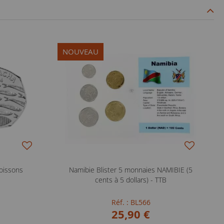
NOUVEAU
oissons
Namibie Blister 5 monnaies NAMIBIE (5
cents à 5 dollars) - TTB
Réf. : BL566
25,90 €