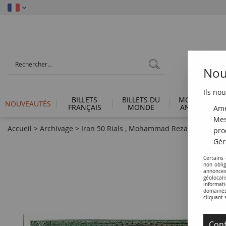
Nous
Ils nou
BILLETS
BILLETS DU
MONNAIES
NOUVEAUTÉS
FRANÇAIS
MONDE
ANTIQUES
Amé
Mes
Accueil
>
Archivage
>
Iran 50 Rials , Mohammad Reza Pahlavi - 19
pro
Gér
Certains
non obli
annonces
géolocal
informati
domaines 
cliquant 
Conf