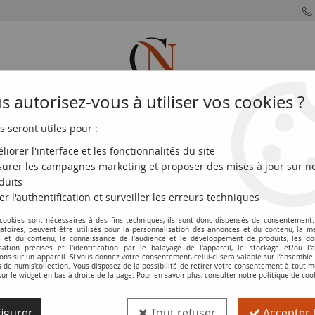
 autorisez-vous à utiliser vos cookies ?
s seront utiles pour :
MONNAIES
MONNAIES
MONNAIES
MONNAIE
FRANÇAISES
DU MONDE
EUROS
DE PARIS
liorer l'interface et les fonctionnalités du site
urer les campagnes marketing et proposer des mises à jour sur n
64 - P.76
duits
er l'authentification et surveiller les erreurs techniques
 cookies sont nécessaires à des fins techniques, ils sont donc dispensés de consentement. 
Billet Iran 50 Rials , Mohammad Reza Pa
gatoires, peuvent être utilisés pour la personnalisation des annonces et du contenu, la m
 et du contenu, la connaissance de l'audience et le développement de produits, les d
isation précises et l'identification par le balayage de l'appareil, le stockage et/ou l'
Réf. :
100114535
ons sur un appareil. Si vous donnez votre consentement, celui-ci sera valable sur l’ensemble
de numis'collection. Vous disposez de la possibilité de retirer votre consentement à tout
sur le widget en bas à droite de la page. Pour en savoir plus, consulter notre politique de coo
Type produit
Billet
igurer
Tout refuser
Accepter 
Catalogue
WPM (P. 76)