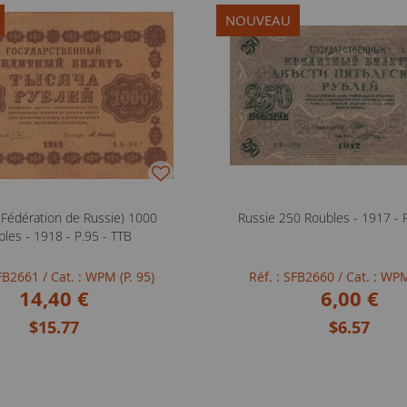
NOUVEAU
 (Fédération de Russie) 1000
Russie 250 Roubles - 1917 - 
les - 1918 - P.95 - TTB
SFB2661
/ Cat. : WPM (P. 95)
Réf. : SFB2660
/ Cat. : WPM
14,40 €
6,00 €
$15.77
$6.57