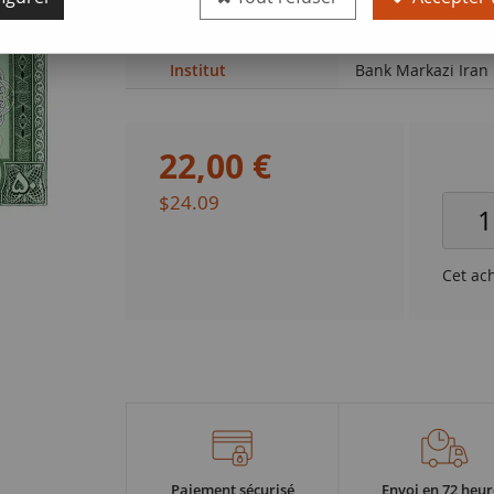
Qualité
NEUF
Institut
Bank Markazi Iran
22
,
00
€
$24.09
Cet ac
Paiement sécurisé
Envoi en 72 heur