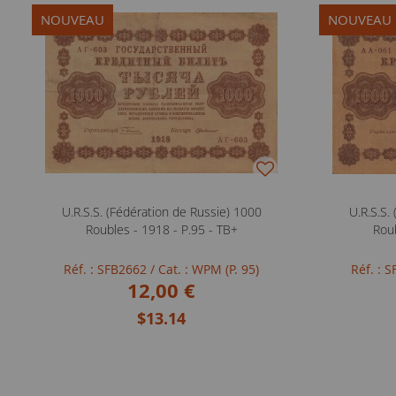
NOUVEAU
NOUVEAU
U.R.S.S. (Fédération de Russie) 1000
U.R.S.S.
Roubles - 1918 - P.95 - TB+
Roub
Réf. : SFB2662
/ Cat. : WPM (P. 95)
Réf. : 
12,00 €
$13.14