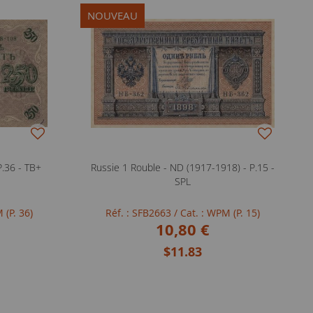
NOUVEAU
P.36 - TB+
Russie 1 Rouble - ND (1917-1918) - P.15 -
SPL
 (P. 36)
Réf. : SFB2663
/ Cat. : WPM (P. 15)
10,80 €
$11.83