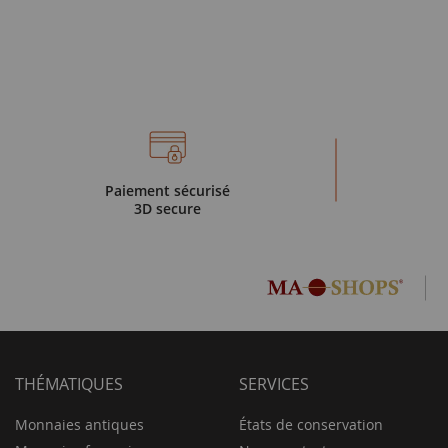
Paiement sécurisé
3D secure
THÉMATIQUES
SERVICES
Monnaies antiques
États de conservation