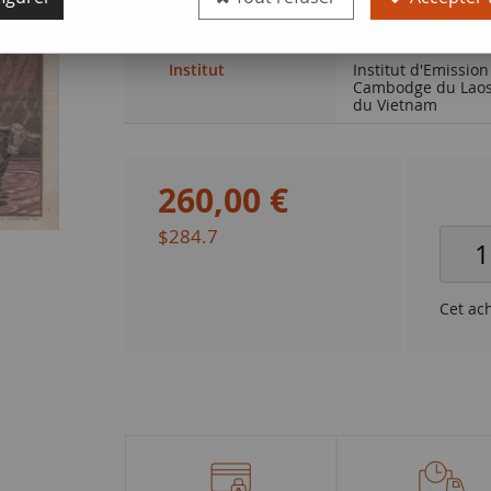
Qualité
PSUP
Institut
Institut d'Emission
Cambodge du Laos
du Vietnam
260
,
00
€
$284.7
Cet ac