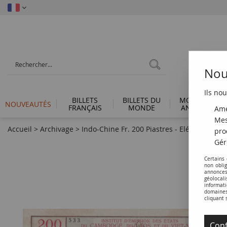
Nous
Ils nou
BILLETS
BILLETS DU
MONNAIES
NOUVEAUTÉS
FRANÇAIS
MONDE
ANTIQUES
Amé
Mes
Accueil
>
Archivage
>
Indo-Chine Fr. 200 Piastres - Eléphant - Bao
pro
Gér
Certains
non obli
annonces
géolocal
informati
domaines 
cliquant 
Conf