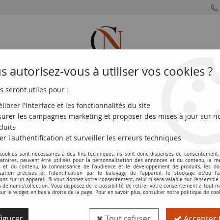
 autorisez-vous à utiliser vos cookies ?
s seront utiles pour :
MONNAIES
MONNAIES
MONNAIES
MONNAIE
FRANÇAISES
DU MONDE
EUROS
DE PARIS
liorer l'interface et les fonctionnalités du site
urer les campagnes marketing et proposer des mises à jour sur n
 Dai - ND 1953 - Série O.106 - P.SUP - Kol.918
duits
er l'authentification et surveiller les erreurs techniques
Billet Indo-Chine Fr. 200 Piastres - Elé
 cookies sont nécessaires à des fins techniques, ils sont donc dispensés de consentement. 
gatoires, peuvent être utilisés pour la personnalisation des annonces et du contenu, la m
P.SUP - Kol.918
 et du contenu, la connaissance de l'audience et le développement de produits, les d
isation précises et l'identification par le balayage de l'appareil, le stockage et/ou l'
Réf. :
100117340
ons sur un appareil. Si vous donnez votre consentement, celui-ci sera valable sur l’ensemble
de numis'collection. Vous disposez de la possibilité de retirer votre consentement à tout
sur le widget en bas à droite de la page. Pour en savoir plus, consulter notre politique de coo
Type produit
Billet
igurer
Tout refuser
Accepter 
Catalogue
WPM (P. 109)