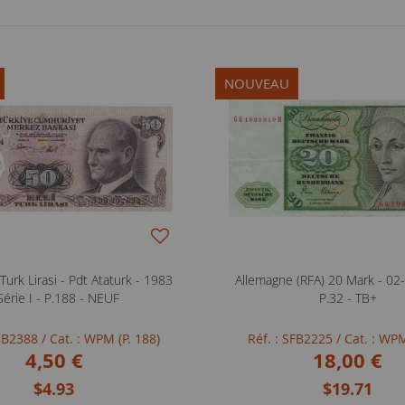
NOUVEAU
Turk Lirasi - Pdt Ataturk - 1983
Allemagne (RFA) 20 Mark - 02
Série I - P.188 - NEUF
P.32 - TB+
NCB2388
/ Cat. : WPM (P. 188)
Réf. : SFB2225
/ Cat. : WPM
4,50 €
18,00 €
$4.93
$19.71