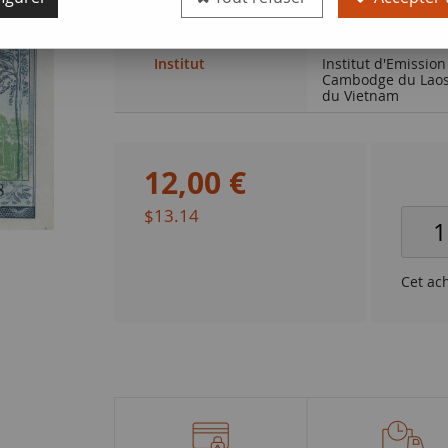
Qualité
SUP
Institut
Institut d'Emission
Cambodge du Laos
du Vietnam
12
,
00
€
$13.14
Cet ac