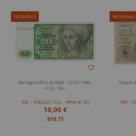
NOUVEAU
NOUVEAU
Allemagne (RFA) 20 Mark - 02-01-1980 -
Afrique d
P.32 - TB+
Réf. : SFB2225
/ Cat. : WPM (P. 32)
Réf. : 
18,00 €
$19.71