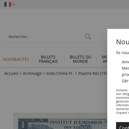
Nous
Ils nou
BILLETS
BILLETS DU
MONNAIES
NOUVEAUTÉS
FRANÇAIS
MONDE
ANTIQUES
Amé
Mes
Accueil
>
Archivage
>
Indo-Chine Fr. 1 Piastre ND (1954) - émiss
pro
Gér
Certains
non obli
annonces
géolocal
informati
domaines 
cliquant 
Conf