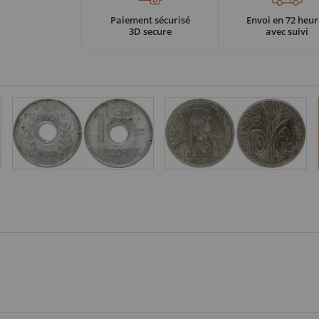
Paiement sécurisé
Envoi en 72 heur
3D secure
avec suivi