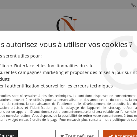
 autorisez-vous à utiliser vos cookies ?
s seront utiles pour :
MONNAIES
MONNAIES
MONNAIES
MONNAIE
FRANÇAISES
DU MONDE
EUROS
DE PARIS
liorer l'interface et les fonctionnalités du site
urer les campagnes marketing et proposer des mises à jour sur n
ion pour le Vietnam - SUP Série M.27
duits
er l'authentification et surveiller les erreurs techniques
Billet Indo-Chine Fr. 1 Piastre ND (195
 cookies sont nécessaires à des fins techniques, ils sont donc dispensés de consentement. 
gatoires, peuvent être utilisés pour la personnalisation des annonces et du contenu, la m
M.27
 et du contenu, la connaissance de l'audience et le développement de produits, les d
isation précises et l'identification par le balayage de l'appareil, le stockage et/ou l'
Réf. :
100112439
ons sur un appareil. Si vous donnez votre consentement, celui-ci sera valable sur l’ensemble
de numis'collection. Vous disposez de la possibilité de retirer votre consentement à tout
sur le widget en bas à droite de la page. Pour en savoir plus, consulter notre politique de coo
Type produit
Billet
igurer
Tout refuser
Accepter 
Catalogue
WPM (P. 105)