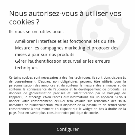
Nous autorisez-vous à utiliser vos
0
cookies ?
Ils nous seront utiles pour :
Accueil
>
Billets du Monde
>
Billets d'Asie
>
Hong-Kong
>
Hong-Kong
100 Dollars Tête de lion - Opera - 2018 (2019)
Améliorer l'interface et les fonctionnalités du site
Mesurer les campagnes marketing et proposer des
PROMO
-
4
€
mises à jour sur nos produits
Gérer l'authentification et surveiller les erreurs
techniques
Certains cookies sont nécessaires à des fins techniques, ils sont donc dispensés
de consentement. D'autres, non obligatoires, peuvent être utilisés pour la
personnalisation des annonces et du contenu, la mesure des annonces et du
contenu, la connaissance de l'audience et le développement de produits, les
données de géolocalisation précises et l'identification par le balayage de
l'appareil, le stockage et/ou l'accès aux informations sur un appareil. Si vous
donnez votre consentement, celui-ci sera valable sur l’ensemble des sous-
domaines de numis'collection. Vous disposez de la possibilité de retirer votre
consentement à tout moment en cliquant sur le widget en bas à droite de la
page. Pour en savoir plus, consulter notre politique de cookie.
Configurer