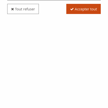
Tout refuser
Accepter tout
Billet Hong-Kong 100 Dollars Tête de lion - Opera
- 2018 (2019)
Réf. :
NCB3452
Type produit
Billet