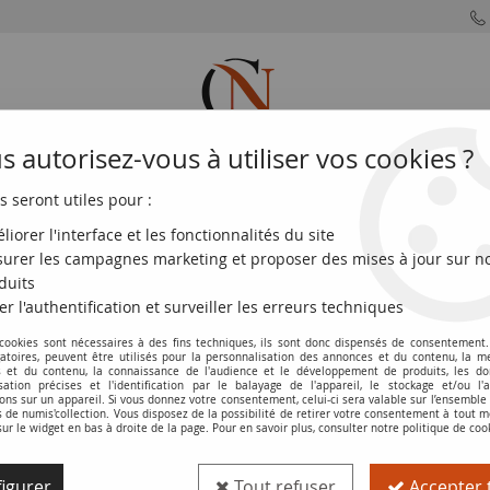
 autorisez-vous à utiliser vos cookies ?
s seront utiles pour :
MONNAIES
MONNAIES
MONNAIES
MONNAIE
FRANÇAISES
DU MONDE
EUROS
DE PARIS
liorer l'interface et les fonctionnalités du site
urer les campagnes marketing et proposer des mises à jour sur n
aie 2015 - Neuf
duits
er l'authentification et surveiller les erreurs techniques
 cookies sont nécessaires à des fins techniques, ils sont donc dispensés de consentement. 
Billet Guinée 100 Francs Jeune Femme 
gatoires, peuvent être utilisés pour la personnalisation des annonces et du contenu, la m
 et du contenu, la connaissance de l'audience et le développement de produits, les d
isation précises et l'identification par le balayage de l'appareil, le stockage et/ou l'
Réf. :
100102102
ons sur un appareil. Si vous donnez votre consentement, celui-ci sera valable sur l’ensemble
de numis'collection. Vous disposez de la possibilité de retirer votre consentement à tout
sur le widget en bas à droite de la page. Pour en savoir plus, consulter notre politique de coo
Type produit
Billet
igurer
Tout refuser
Accepter 
Catalogue
WPM (P. A.47)