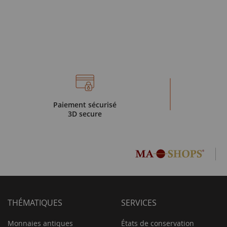
Paiement sécurisé
3D secure
THÉMATIQUES
SERVICES
Monnaies antiques
États de conservation