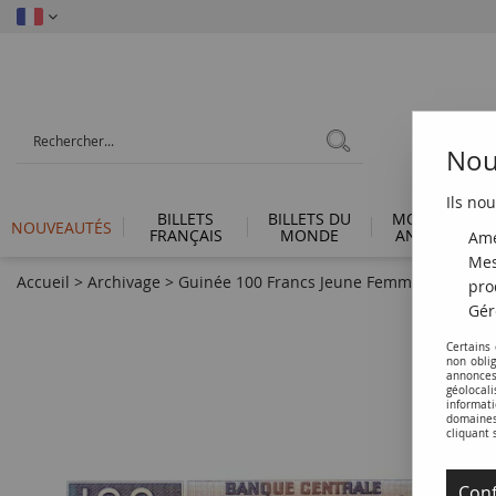
Nous
Ils nou
BILLETS
BILLETS DU
MONNAIES
NOUVEAUTÉS
FRANÇAIS
MONDE
ANTIQUES
Amé
Mes
Accueil
>
Archivage
>
Guinée 100 Francs Jeune Femme - Bananer
pro
Gér
Certains
non obli
annonces
géolocal
informati
domaines 
cliquant 
Conf