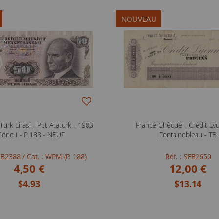
NOUVEAU
Turk Lirasi - Pdt Ataturk - 1983
France Chèque - Crédit Lyo
Série I - P.188 - NEUF
Fontainebleau - TB
NCB2388
/ Cat. : WPM (P. 188)
Réf. : SFB2650
4,50 €
12,00 €
$4.93
$13.14