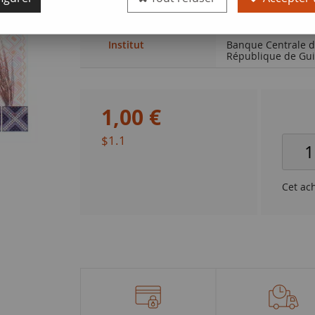
Qualité
NEUF
Institut
Banque Centrale d
République de Gu
1
,
00
€
$1.1
Cet ac