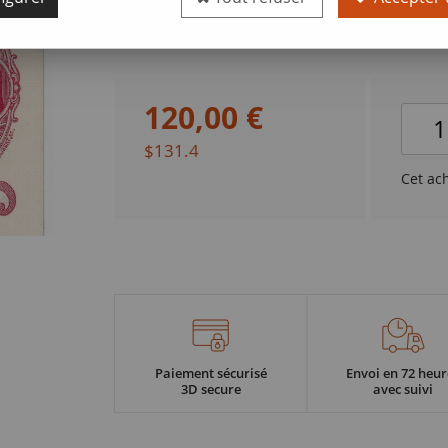
Qualité
SPL
120
,
00
€
$131.4
Cet ac
Paiement sécurisé
Envoi en 72 heur
3D secure
avec suivi