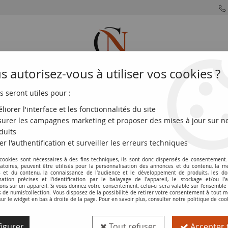
 autorisez-vous à utiliser vos cookies ?
s seront utiles pour :
MONNAIES
MONNAIES
MONNAIES
MONNAIE
FRANÇAISES
DU MONDE
EUROS
DE PARIS
liorer l'interface et les fonctionnalités du site
urer les campagnes marketing et proposer des mises à jour sur n
Guadeloupe 5 Francs - 1945 - série C.321
duits
er l'authentification et surveiller les erreurs techniques
 cookies sont nécessaires à des fins techniques, ils sont donc dispensés de consentement. 
Billet Guadeloupe 5 Francs - 1945 - sér
gatoires, peuvent être utilisés pour la personnalisation des annonces et du contenu, la m
 et du contenu, la connaissance de l'audience et le développement de produits, les d
isation précises et l'identification par le balayage de l'appareil, le stockage et/ou l'
Réf. :
NCB13749
ons sur un appareil. Si vous donnez votre consentement, celui-ci sera valable sur l’ensemble
de numis'collection. Vous disposez de la possibilité de retirer votre consentement à tout
sur le widget en bas à droite de la page. Pour en savoir plus, consulter notre politique de coo
Type produit
Billet
igurer
Tout refuser
Accepter 
Catalogue
WPM (P. 7e)