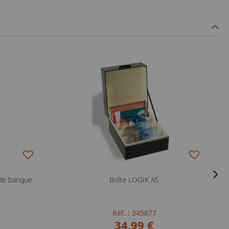
 de banque
Boîte LOGIK A5
Réf. : 345677
34,99 €