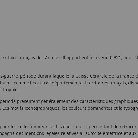
 territoire français des Antilles. Il appartient à la série
C.321
, une r
près-guerre, période durant laquelle la Caisse Centrale de la Franc
deloupe, comme les autres départements et territoires français, dis
métropole.
e période présentent généralement des caractéristiques graphiques 
. Les motifs iconographiques, les couleurs dominantes et la typogra
pour les collectionneurs et les chercheurs, permettant de retracer l
mpagné des mentions légales relatives à l'autorité émettrice et aux