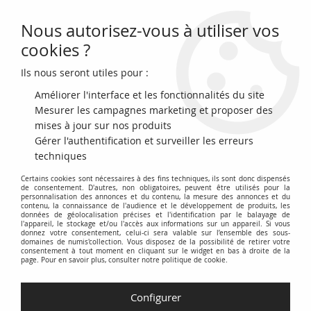
Nous autorisez-vous à utiliser vos
0
cookies ?
Ils nous seront utiles pour :
Accueil
>
Monnaies antiques
>
Monnaies Gauloises (-450 à 50)
>
Gaule
(Suessions) Bronze, Cricirv - 50 / 40 Av JC
Améliorer l'interface et les fonctionnalités du site
Mesurer les campagnes marketing et proposer des
NOUVEAU
mises à jour sur nos produits
Gérer l'authentification et surveiller les erreurs
techniques
Certains cookies sont nécessaires à des fins techniques, ils sont donc dispensés
de consentement. D'autres, non obligatoires, peuvent être utilisés pour la
personnalisation des annonces et du contenu, la mesure des annonces et du
contenu, la connaissance de l'audience et le développement de produits, les
données de géolocalisation précises et l'identification par le balayage de
l'appareil, le stockage et/ou l'accès aux informations sur un appareil. Si vous
donnez votre consentement, celui-ci sera valable sur l’ensemble des sous-
domaines de numis'collection. Vous disposez de la possibilité de retirer votre
consentement à tout moment en cliquant sur le widget en bas à droite de la
page. Pour en savoir plus, consulter notre politique de cookie.
Configurer