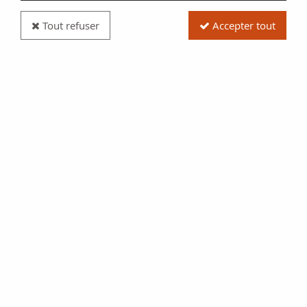
Tout refuser
Accepter tout
Pièce Gaule (Suessions) Bronze, Cricirv - 50 / 40
Av JC
Réf. :
SFP8642
Type produit
Pièce