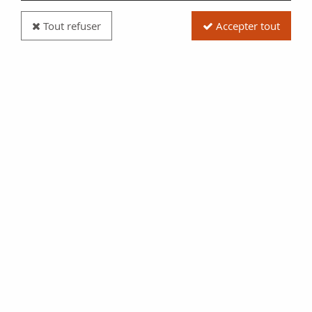
Tout refuser
Accepter tout
Pièce Gaule (Sénons) Bronze, Yllycci à l'Oiseau -
70 / 52 Av JC
Réf. :
SFP8643
Type produit
Pièce