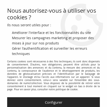
Nous autorisez-vous à utiliser vos
0
cookies ?
Ils nous seront utiles pour :
Accueil
>
Monnaies antiques
>
Monnaies Gauloises (-450 à 50)
>
Gaule
(Sénons) Bronze, Yllycci à l'Oiseau - 70 / 52 Av JC
Améliorer l'interface et les fonctionnalités du site
Mesurer les campagnes marketing et proposer des
NOUVEAU
mises à jour sur nos produits
Gérer l'authentification et surveiller les erreurs
techniques
Certains cookies sont nécessaires à des fins techniques, ils sont donc dispensés
de consentement. D'autres, non obligatoires, peuvent être utilisés pour la
personnalisation des annonces et du contenu, la mesure des annonces et du
contenu, la connaissance de l'audience et le développement de produits, les
données de géolocalisation précises et l'identification par le balayage de
l'appareil, le stockage et/ou l'accès aux informations sur un appareil. Si vous
donnez votre consentement, celui-ci sera valable sur l’ensemble des sous-
domaines de numis'collection. Vous disposez de la possibilité de retirer votre
consentement à tout moment en cliquant sur le widget en bas à droite de la
page. Pour en savoir plus, consulter notre politique de cookie.
Configurer