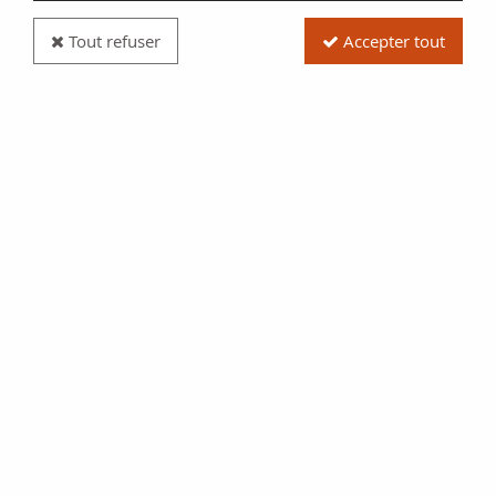
Tout refuser
Accepter tout
Pièce Gaule (Sénons) Bronze, Yllycci à l'Oiseau -
70 / 52 Av JC
Réf. :
SFP8644
Type produit
Pièce