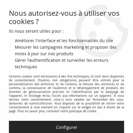
Nous autorisez-vous à utiliser vos
0
cookies ?
Ils nous seront utiles pour :
Accueil
>
Archivage
>
archivage-Monnaies antiques
>
Gaule (Sénons)
Bronze, Yllycci à l'Oiseau - 70 / 52 Av JC
Améliorer l'interface et les fonctionnalités du site
Mesurer les campagnes marketing et proposer des
NOUVEAU
mises à jour sur nos produits
Gérer l'authentification et surveiller les erreurs
techniques
Certains cookies sont nécessaires à des fins techniques, ils sont donc dispensés
de consentement. D'autres, non obligatoires, peuvent être utilisés pour la
personnalisation des annonces et du contenu, la mesure des annonces et du
contenu, la connaissance de l'audience et le développement de produits, les
données de géolocalisation précises et l'identification par le balayage de
l'appareil, le stockage et/ou l'accès aux informations sur un appareil. Si vous
donnez votre consentement, celui-ci sera valable sur l’ensemble des sous-
domaines de numis'collection. Vous disposez de la possibilité de retirer votre
consentement à tout moment en cliquant sur le widget en bas à droite de la
page. Pour en savoir plus, consulter notre politique de cookie.
Configurer