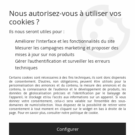
Nous autorisez-vous à utiliser vos
0
cookies ?
Ils nous seront utiles pour :
Accueil
>
Archivage
>
archivage-Billets du Monde
>
Gabon 10000
Francs - Omar Bongo - Champ agricole - 1971 - Série Y.4
Améliorer l'interface et les fonctionnalités du site
Mesurer les campagnes marketing et proposer des
mises à jour sur nos produits
Gérer l'authentification et surveiller les erreurs
techniques
Certains cookies sont nécessaires à des fins techniques, ils sont donc dispensés
de consentement. D'autres, non obligatoires, peuvent être utilisés pour la
personnalisation des annonces et du contenu, la mesure des annonces et du
contenu, la connaissance de l'audience et le développement de produits, les
données de géolocalisation précises et l'identification par le balayage de
l'appareil, le stockage et/ou l'accès aux informations sur un appareil. Si vous
donnez votre consentement, celui-ci sera valable sur l’ensemble des sous-
domaines de numis'collection. Vous disposez de la possibilité de retirer votre
consentement à tout moment en cliquant sur le widget en bas à droite de la
page. Pour en savoir plus, consulter notre politique de cookie.
Configurer