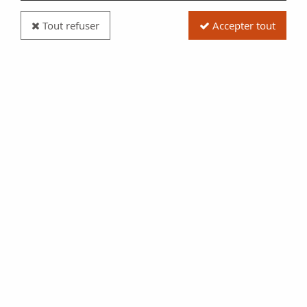
Tout refuser
Accepter tout
Billet Gabon 10000 Francs - Omar Bongo - Champ
agricole - 1971 - Série Y.4
Réf. :
NCB13386
Type produit
Billet
Date/Année
1971