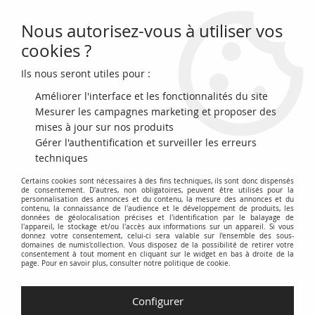
Nous autorisez-vous à utiliser vos
0
cookies ?
Ils nous seront utiles pour :
Accueil
>
>
France - Monnaie de Paris 50 ans du Smiley - mini-médaille
NordicGold 4 - 2022 par La Monnaie de Paris
Améliorer l'interface et les fonctionnalités du site
Mesurer les campagnes marketing et proposer des
mises à jour sur nos produits
Gérer l'authentification et surveiller les erreurs
techniques
Certains cookies sont nécessaires à des fins techniques, ils sont donc dispensés
de consentement. D'autres, non obligatoires, peuvent être utilisés pour la
personnalisation des annonces et du contenu, la mesure des annonces et du
contenu, la connaissance de l'audience et le développement de produits, les
données de géolocalisation précises et l'identification par le balayage de
l'appareil, le stockage et/ou l'accès aux informations sur un appareil. Si vous
donnez votre consentement, celui-ci sera valable sur l’ensemble des sous-
domaines de numis'collection. Vous disposez de la possibilité de retirer votre
consentement à tout moment en cliquant sur le widget en bas à droite de la
page. Pour en savoir plus, consulter notre politique de cookie.
Configurer