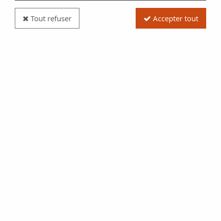
Tout refuser
Accepter tout
Pièce France - Monnaie de Paris 50 ans du Smiley
- mini-médaille NordicGold 4 - 2022 par La
Monnaie de Paris
Réf. :
MED038-4
Type produit
Pièce