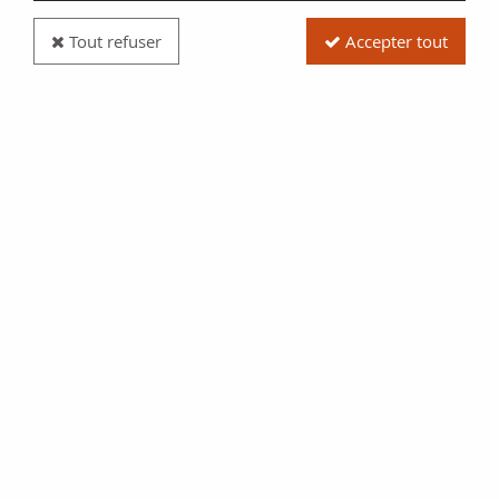
Tout refuser
Accepter tout
Pièce France Double sol parisis - Argent - 1579 D
Lyon
Réf. :
20302856
Type produit
Pièce
Date/Année
1579
Catalogue
Francia IV (Sb. 4472)
Pays
France