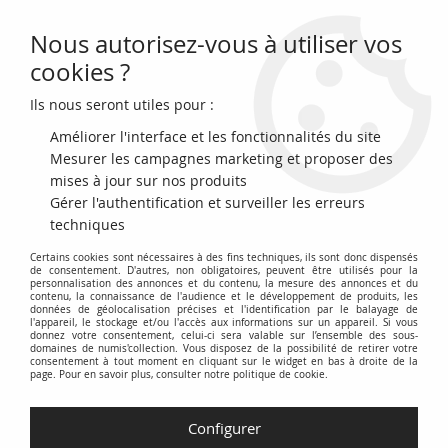
Nous autorisez-vous à utiliser vos
0
cookies ?
Ils nous seront utiles pour :
Accueil
>
Monnaies françaises (470 à 2002)
>
Monnaies Royales (987 à 1870)
>
Henri III (1551-1589)
>
France Double
Améliorer l'interface et les fonctionnalités du site
sol parisis - Argent - 1579 D Lyon
Mesurer les campagnes marketing et proposer des
mises à jour sur nos produits
Gérer l'authentification et surveiller les erreurs
techniques
Certains cookies sont nécessaires à des fins techniques, ils sont donc dispensés
de consentement. D'autres, non obligatoires, peuvent être utilisés pour la
personnalisation des annonces et du contenu, la mesure des annonces et du
contenu, la connaissance de l'audience et le développement de produits, les
données de géolocalisation précises et l'identification par le balayage de
l'appareil, le stockage et/ou l'accès aux informations sur un appareil. Si vous
donnez votre consentement, celui-ci sera valable sur l’ensemble des sous-
domaines de numis'collection. Vous disposez de la possibilité de retirer votre
consentement à tout moment en cliquant sur le widget en bas à droite de la
page. Pour en savoir plus, consulter notre politique de cookie.
Configurer