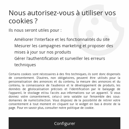
Nous autorisez-vous à utiliser vos
0
cookies ?
Ils nous seront utiles pour :
Accueil
>
Billets Français
>
Billets de Nécessités (1789-1945)
>
1914-1925 Chambre de Commerce
>
France Bon de 50 Centimes -
Améliorer l'interface et les fonctionnalités du site
Chambre de Commerce d'Elbeuf - 1914-1925
Mesurer les campagnes marketing et proposer des
mises à jour sur nos produits
NOUVEAU
Gérer l'authentification et surveiller les erreurs
techniques
Certains cookies sont nécessaires à des fins techniques, ils sont donc dispensés
de consentement. D'autres, non obligatoires, peuvent être utilisés pour la
personnalisation des annonces et du contenu, la mesure des annonces et du
contenu, la connaissance de l'audience et le développement de produits, les
données de géolocalisation précises et l'identification par le balayage de
l'appareil, le stockage et/ou l'accès aux informations sur un appareil. Si vous
donnez votre consentement, celui-ci sera valable sur l’ensemble des sous-
domaines de numis'collection. Vous disposez de la possibilité de retirer votre
consentement à tout moment en cliquant sur le widget en bas à droite de la
page. Pour en savoir plus, consulter notre politique de cookie.
Configurer