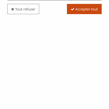
Tout refuser
Accepter tout
Billet France Bon de 50 Centimes - Chambre de
Commerce d'Elbeuf - 1914-1925
Réf. :
NCB13760