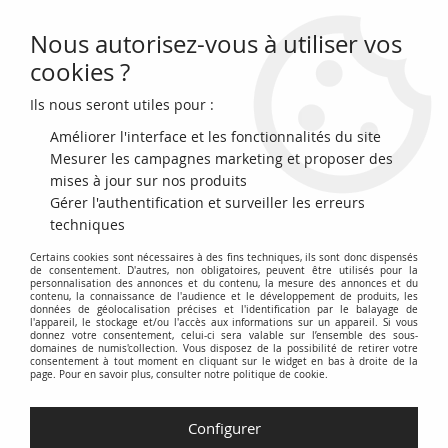
Nous autorisez-vous à utiliser vos
0
cookies ?
Ils nous seront utiles pour :
Accueil
>
Billets Français
>
Billets Banque de France
>
Billets 500 francs
>
Pascal type 1968 (1968-1993)
>
France 500 Francs Pascal - 05-12-1974
Améliorer l'interface et les fonctionnalités du site
- Série M.45
Mesurer les campagnes marketing et proposer des
mises à jour sur nos produits
Gérer l'authentification et surveiller les erreurs
techniques
Certains cookies sont nécessaires à des fins techniques, ils sont donc dispensés
de consentement. D'autres, non obligatoires, peuvent être utilisés pour la
personnalisation des annonces et du contenu, la mesure des annonces et du
contenu, la connaissance de l'audience et le développement de produits, les
données de géolocalisation précises et l'identification par le balayage de
l'appareil, le stockage et/ou l'accès aux informations sur un appareil. Si vous
donnez votre consentement, celui-ci sera valable sur l’ensemble des sous-
domaines de numis'collection. Vous disposez de la possibilité de retirer votre
consentement à tout moment en cliquant sur le widget en bas à droite de la
page. Pour en savoir plus, consulter notre politique de cookie.
Configurer