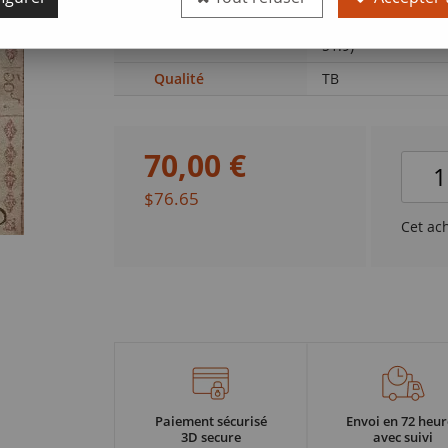
de la Révolution
Française 1790-179
51.9)
Qualité
TB
70
,
00
€
$76.65
Cet ac
Paiement sécurisé
Envoi en 72 heur
3D secure
avec suivi