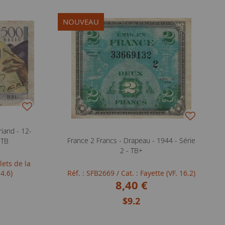
NOUVEAU
iand - 12-
France 2 Francs - Drapeau - 1944 - Série
 TB
2 - TB+
llets de la
4.6)
Réf. : SFB2669
/ Cat. : Fayette (VF. 16.2)
8,40 €
$9.2