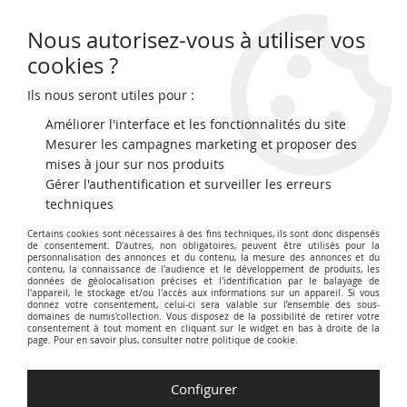
Nous autorisez-vous à utiliser vos
0
cookies ?
Ils nous seront utiles pour :
Accueil
>
Archivage
>
archivage-Billets Français
>
France 50 Francs -
Saint-Exupéry - 1992 - Fauté impression bleue - Série B.002
Améliorer l'interface et les fonctionnalités du site
Mesurer les campagnes marketing et proposer des
mises à jour sur nos produits
Gérer l'authentification et surveiller les erreurs
techniques
Certains cookies sont nécessaires à des fins techniques, ils sont donc dispensés
de consentement. D'autres, non obligatoires, peuvent être utilisés pour la
personnalisation des annonces et du contenu, la mesure des annonces et du
contenu, la connaissance de l'audience et le développement de produits, les
données de géolocalisation précises et l'identification par le balayage de
l'appareil, le stockage et/ou l'accès aux informations sur un appareil. Si vous
donnez votre consentement, celui-ci sera valable sur l’ensemble des sous-
domaines de numis'collection. Vous disposez de la possibilité de retirer votre
consentement à tout moment en cliquant sur le widget en bas à droite de la
page. Pour en savoir plus, consulter notre politique de cookie.
Configurer