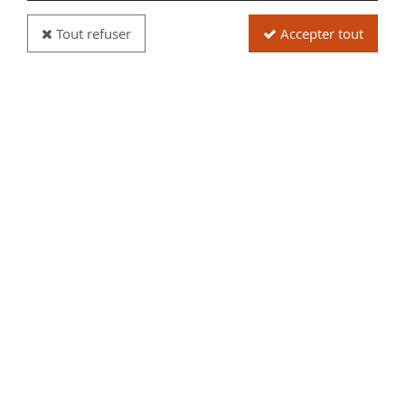
Tout refuser
Accepter tout
Billet France 50 Francs - Saint-Exupéry - 1992 -
Fauté impression bleue - Série B.002
Réf. :
NCB10649
Type produit
Billet
Date/Année
1992