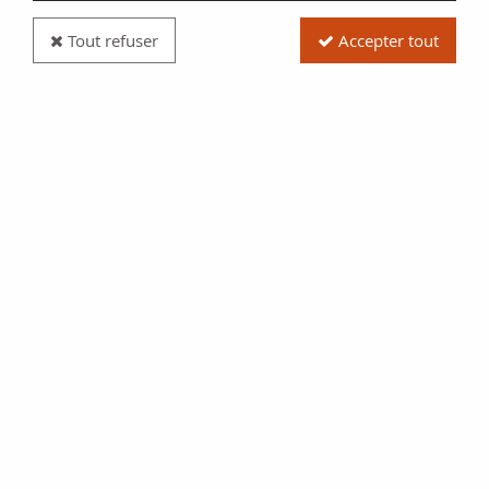
Tout refuser
Accepter tout
Billet France 5 Francs - Ville de Wattrelos - Série
A-2 N°09252
Réf. :
NCB13457
Type produit
Billet
Date/Année
1914