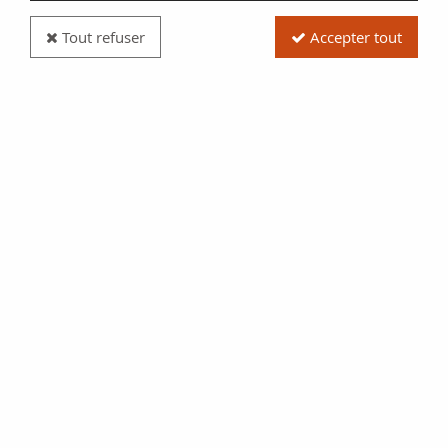
Tout refuser
Accepter tout
Billet France 5 Francs - Ville de Wattrelos - Série A
- 1914 - Annulé
Réf. :
NCB13455
Type produit
Billet