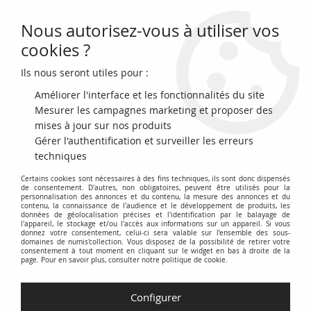
Nous autorisez-vous à utiliser vos
0
cookies ?
Ils nous seront utiles pour :
Accueil
>
Archivage
>
France 5 Francs Pasteur - 07-12-1967 Série A.63 -
SPL
Améliorer l'interface et les fonctionnalités du site
Mesurer les campagnes marketing et proposer des
mises à jour sur nos produits
Gérer l'authentification et surveiller les erreurs
techniques
Certains cookies sont nécessaires à des fins techniques, ils sont donc dispensés
de consentement. D'autres, non obligatoires, peuvent être utilisés pour la
personnalisation des annonces et du contenu, la mesure des annonces et du
contenu, la connaissance de l'audience et le développement de produits, les
données de géolocalisation précises et l'identification par le balayage de
l'appareil, le stockage et/ou l'accès aux informations sur un appareil. Si vous
donnez votre consentement, celui-ci sera valable sur l’ensemble des sous-
domaines de numis'collection. Vous disposez de la possibilité de retirer votre
consentement à tout moment en cliquant sur le widget en bas à droite de la
page. Pour en savoir plus, consulter notre politique de cookie.
Configurer