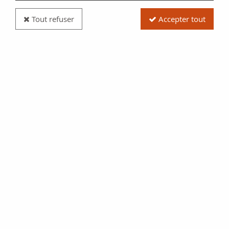
Tout refuser
Accepter tout
Billet France 5 Francs Pasteur - 07-12-1967 Série
A.63 - SPL
Réf. :
100113076
Type produit
Billet
Date/Année
1967