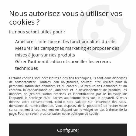
Nous autorisez-vous à utiliser vos
0
cookies ?
Ils nous seront utiles pour :
Accueil
>
Archivage
>
archivage-Monnaies françaises (470 à 2002)
>
France 5 Centimes Cérès - 1898 A Paris
Améliorer l'interface et les fonctionnalités du site
Mesurer les campagnes marketing et proposer des
PROMO
-
20
€
mises à jour sur nos produits
Gérer l'authentification et surveiller les erreurs
techniques
Certains cookies sont nécessaires à des fins techniques, ils sont donc dispensés
de consentement. D'autres, non obligatoires, peuvent être utilisés pour la
personnalisation des annonces et du contenu, la mesure des annonces et du
contenu, la connaissance de l'audience et le développement de produits, les
données de géolocalisation précises et l'identification par le balayage de
l'appareil, le stockage et/ou l'accès aux informations sur un appareil. Si vous
donnez votre consentement, celui-ci sera valable sur l’ensemble des sous-
domaines de numis'collection. Vous disposez de la possibilité de retirer votre
consentement à tout moment en cliquant sur le widget en bas à droite de la
page. Pour en savoir plus, consulter notre politique de cookie.
Configurer