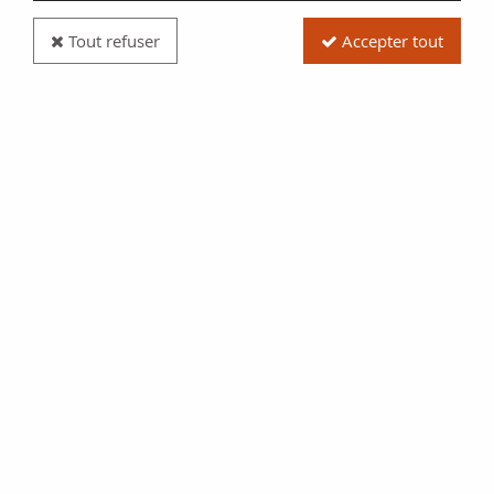
Tout refuser
Accepter tout
Pièce France 5 Centimes Cérès - 1898 A Paris
Réf. :
20094833
Type produit
Pièce
Date/Année
1898
Catalogue
Monnaies Françaises (Gad
157.a)
Pays
France