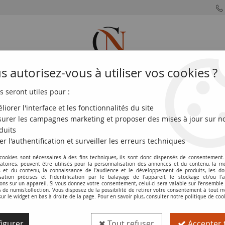
 autorisez-vous à utiliser vos cookies ?
s seront utiles pour :
MONNAIES
MONNAIES
MONNAIES
MONNAIE
FRANÇAISES
DU MONDE
EUROS
DE PARIS
liorer l'interface et les fonctionnalités du site
urer les campagnes marketing et proposer des mises à jour sur n
 défense nationale - 31-07-1915 - TTB+
duits
er l'authentification et surveiller les erreurs techniques
Billet France 100 Francs - Versement d'
 cookies sont nécessaires à des fins techniques, ils sont donc dispensés de consentement. 
gatoires, peuvent être utilisés pour la personnalisation des annonces et du contenu, la m
TTB+
 et du contenu, la connaissance de l'audience et le développement de produits, les d
isation précises et l'identification par le balayage de l'appareil, le stockage et/ou l'
Réf. :
100123341
ons sur un appareil. Si vous donnez votre consentement, celui-ci sera valable sur l’ensemble
de numis'collection. Vous disposez de la possibilité de retirer votre consentement à tout
sur le widget en bas à droite de la page. Pour en savoir plus, consulter notre politique de coo
Type produit
Billet
igurer
Tout refuser
Accepter 
Pays
France