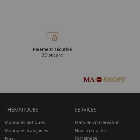
Paiement sécurisé
3D secure
THÉMATIQUES
SERVICES
Monnaies antiques
États de conservation
Monnaies françaises
Nous contacter
Parrainage
Euros