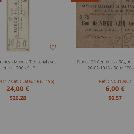
rancs - Mandat Territorial avec
France 25 Centimes - Région 
série - 1796 - SUP
26-02-1916 - Série 156 
FB411
/ Cat. : Lafaurie (L. 196)
Réf. : NCB13962
24,00 €
6,00 €
$26.28
$6.57