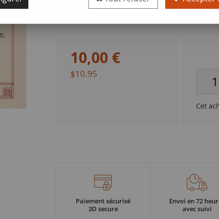
Valeur faciale
100 francs
10
,
00
€
$10.95
Cet ac
Paiement sécurisé
Envoi en 72 heur
3D secure
avec suivi