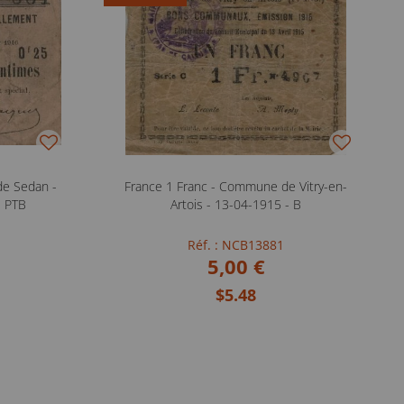
de Sedan -
France 1 Franc - Commune de Vitry-en-
- PTB
Artois - 13-04-1915 - B
Réf. : NCB13881
5,00 €
$5.48