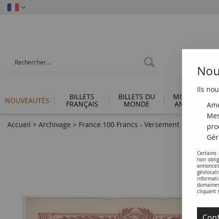
Nous
Ils nou
BILLETS
BILLETS DU
MONNAIES
NOUVEAUTÉS
FRANÇAIS
MONDE
ANTIQUES
Amé
Mes
Accueil
>
Archivage
>
France 100 Francs - Versement d'or pour la
pro
Gér
Certains
non obli
annonces
géolocal
informati
domaines 
cliquant 
Conf