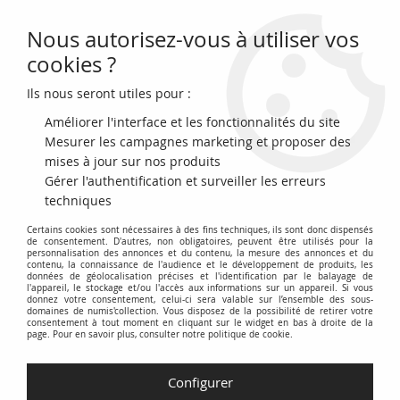
Nous autorisez-vous à utiliser vos
0
cookies ?
Ils nous seront utiles pour :
Accueil
>
Billets Français
>
Billets de Nécessités (1789-1945)
>
Billets de Confiance 1789-1793
>
France 10 Sous - Isère - Commune de
Améliorer l'interface et les fonctionnalités du site
Grenoble - 10-04-1792
Mesurer les campagnes marketing et proposer des
mises à jour sur nos produits
Gérer l'authentification et surveiller les erreurs
techniques
Certains cookies sont nécessaires à des fins techniques, ils sont donc dispensés
de consentement. D'autres, non obligatoires, peuvent être utilisés pour la
personnalisation des annonces et du contenu, la mesure des annonces et du
contenu, la connaissance de l'audience et le développement de produits, les
données de géolocalisation précises et l'identification par le balayage de
l'appareil, le stockage et/ou l'accès aux informations sur un appareil. Si vous
donnez votre consentement, celui-ci sera valable sur l’ensemble des sous-
domaines de numis'collection. Vous disposez de la possibilité de retirer votre
consentement à tout moment en cliquant sur le widget en bas à droite de la
page. Pour en savoir plus, consulter notre politique de cookie.
Configurer