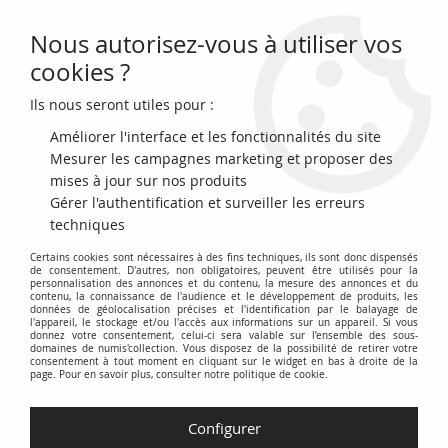
Nous autorisez-vous à utiliser vos
0
cookies ?
Ils nous seront utiles pour :
Accueil
>
Archivage
>
archivage-Billets Français
>
France 10 Sols -
Sarthe - District de Fresnay - Julien Peltier-Cabour Négociant - 1792
Améliorer l'interface et les fonctionnalités du site
Mesurer les campagnes marketing et proposer des
mises à jour sur nos produits
Gérer l'authentification et surveiller les erreurs
techniques
Certains cookies sont nécessaires à des fins techniques, ils sont donc dispensés
de consentement. D'autres, non obligatoires, peuvent être utilisés pour la
personnalisation des annonces et du contenu, la mesure des annonces et du
contenu, la connaissance de l'audience et le développement de produits, les
données de géolocalisation précises et l'identification par le balayage de
l'appareil, le stockage et/ou l'accès aux informations sur un appareil. Si vous
donnez votre consentement, celui-ci sera valable sur l’ensemble des sous-
domaines de numis'collection. Vous disposez de la possibilité de retirer votre
consentement à tout moment en cliquant sur le widget en bas à droite de la
page. Pour en savoir plus, consulter notre politique de cookie.
Configurer