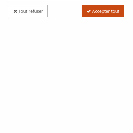
Tout refuser
Accepter tout
Billet France 10 Sols - Sarthe - District de Fresnay
- Julien Peltier-Cabour Négociant - 1792
Réf. :
NCB5886
Type produit
Billet
Date/Année
1792