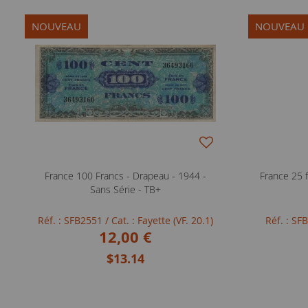
NOUVEAU
NOUVEAU
France 100 Francs - Drapeau - 1944 -
France 25 f
Sans Série - TB+
Réf. : SFB2551
/ Cat. : Fayette (VF. 20.1)
Réf. : S
12,00 €
$13.14