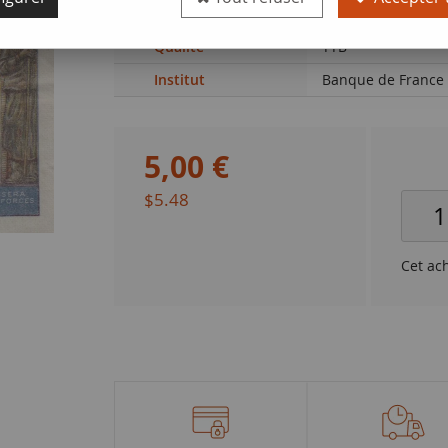
de France (F. 8.6)
Qualité
TTB
Institut
Banque de France
5
,
00
€
$5.48
Cet ac