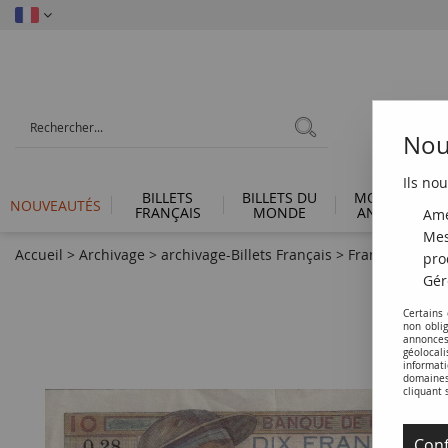
Nous
Ils nou
BILLETS
BILLETS DU
MONNAIES
NOUVEAUTÉS
FRANÇAIS
MONDE
ANTIQUES
Amé
Mes
Accueil
>
Archivage
>
archivage-Billets Français
>
France 10 Fran
pro
Gér
Certains
non obli
annonces
géolocal
informati
domaines 
cliquant 
Conf