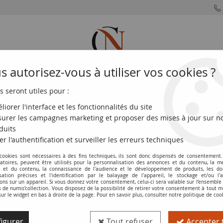
 autorisez-vous à utiliser vos cookies ?
s seront utiles pour :
MONNAIES
MONNAIES
MONNAIES
MONNAIE
FRANÇAISES
DU MONDE
EUROS
DE PARIS
liorer l'interface et les fonctionnalités du site
urer les campagnes marketing et proposer des mises à jour sur n
cs Mineur - 26-11-1942 Série O.28
duits
er l'authentification et surveiller les erreurs techniques
 cookies sont nécessaires à des fins techniques, ils sont donc dispensés de consentement. 
Billet France 10 Francs Mineur - 26-11-
gatoires, peuvent être utilisés pour la personnalisation des annonces et du contenu, la m
 et du contenu, la connaissance de l'audience et le développement de produits, les d
isation précises et l'identification par le balayage de l'appareil, le stockage et/ou l'
Réf. :
NCB7219
ons sur un appareil. Si vous donnez votre consentement, celui-ci sera valable sur l’ensemble
de numis'collection. Vous disposez de la possibilité de retirer votre consentement à tout
sur le widget en bas à droite de la page. Pour en savoir plus, consulter notre politique de coo
Type produit
Billet
igurer
Tout refuser
Accepter 
Catalogue
Les Billets de la 