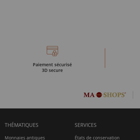
Paiement sécurisé
3D secure
THÉMATIQUES
SERVICES
Monnaies antiques
États de conservation