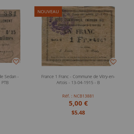
NOUVEAU
de Sedan -
France 1 Franc - Commune de Vitry-en-
- PTB
Artois - 13-04-1915 - B
Réf. : NCB13881
5,00 €
$5.48