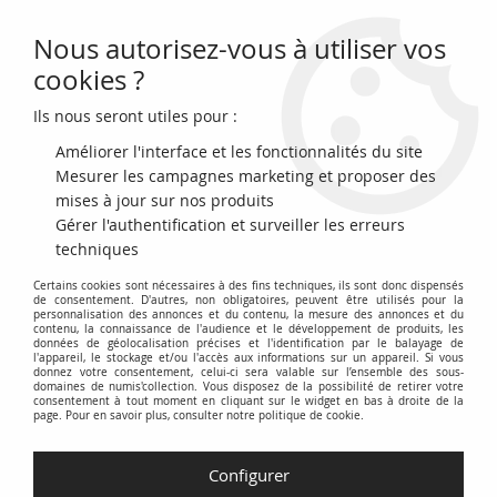
Nous autorisez-vous à utiliser vos
0
cookies ?
Ils nous seront utiles pour :
Accueil
>
Billets Français
>
Billets Banque de France
>
Billets 10 Francs
>
Minerve type 1915 (1916-1942)
>
France 10 Francs - Minerve - 21-09-
Améliorer l'interface et les fonctionnalités du site
1939 - Série G
Mesurer les campagnes marketing et proposer des
mises à jour sur nos produits
Gérer l'authentification et surveiller les erreurs
techniques
Certains cookies sont nécessaires à des fins techniques, ils sont donc dispensés
de consentement. D'autres, non obligatoires, peuvent être utilisés pour la
personnalisation des annonces et du contenu, la mesure des annonces et du
contenu, la connaissance de l'audience et le développement de produits, les
données de géolocalisation précises et l'identification par le balayage de
l'appareil, le stockage et/ou l'accès aux informations sur un appareil. Si vous
donnez votre consentement, celui-ci sera valable sur l’ensemble des sous-
domaines de numis'collection. Vous disposez de la possibilité de retirer votre
consentement à tout moment en cliquant sur le widget en bas à droite de la
page. Pour en savoir plus, consulter notre politique de cookie.
Configurer