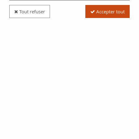
Tout refuser
Accepter tout
Billet France 10 Francs - Minerve - 21-09-1939 -
Série G
Réf. :
NCB13443
Type produit
Billet