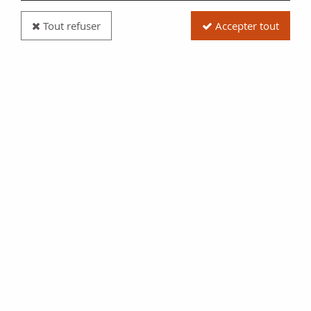
Tout refuser
Accepter tout
Billet France 10 Francs Cambrai Commune - 1916
Réf. :
2920
Type produit
Billet