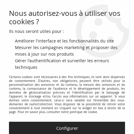
Nous autorisez-vous à utiliser vos
0
cookies ?
Ils nous seront utiles pour :
Accueil
>
Billets Français
>
Billets de Nécessités (1789-1945)
>
Bons de villes et de communes 1914-1925
>
France 10 Francs Cambrai
Améliorer l'interface et les fonctionnalités du site
Commune - 1916
Mesurer les campagnes marketing et proposer des
mises à jour sur nos produits
PROMO
-
4,80
€
Gérer l'authentification et surveiller les erreurs
techniques
Certains cookies sont nécessaires à des fins techniques, ils sont donc dispensés
de consentement. D'autres, non obligatoires, peuvent être utilisés pour la
personnalisation des annonces et du contenu, la mesure des annonces et du
contenu, la connaissance de l'audience et le développement de produits, les
données de géolocalisation précises et l'identification par le balayage de
l'appareil, le stockage et/ou l'accès aux informations sur un appareil. Si vous
donnez votre consentement, celui-ci sera valable sur l’ensemble des sous-
domaines de numis'collection. Vous disposez de la possibilité de retirer votre
consentement à tout moment en cliquant sur le widget en bas à droite de la
page. Pour en savoir plus, consulter notre politique de cookie.
Configurer