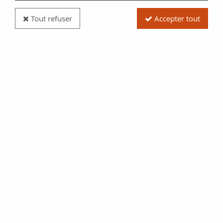
Tout refuser
Accepter tout
Pièce France 10 Centimes Napoléon III Tête
laurée - 1862 A Paris - TTB
Réf. :
20303668
Type produit
Pièce
Date/Année
1862
Catalogue
Monnaies Françaises (Gad
253)
Pays
France