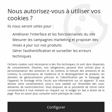
Nous autorisez-vous à utiliser vos
0
cookies ?
Ils nous seront utiles pour :
Accueil
>
Archivage
>
France 10 Centimes Napoléon III Tête laurée -
1862 A Paris - TTB
Améliorer l'interface et les fonctionnalités du site
Mesurer les campagnes marketing et proposer des
mises à jour sur nos produits
Gérer l'authentification et surveiller les erreurs
techniques
Certains cookies sont nécessaires à des fins techniques, ils sont donc dispensés
de consentement. D'autres, non obligatoires, peuvent être utilisés pour la
personnalisation des annonces et du contenu, la mesure des annonces et du
contenu, la connaissance de l'audience et le développement de produits, les
données de géolocalisation précises et l'identification par le balayage de
l'appareil, le stockage et/ou l'accès aux informations sur un appareil. Si vous
donnez votre consentement, celui-ci sera valable sur l’ensemble des sous-
domaines de numis'collection. Vous disposez de la possibilité de retirer votre
consentement à tout moment en cliquant sur le widget en bas à droite de la
page. Pour en savoir plus, consulter notre politique de cookie.
Configurer