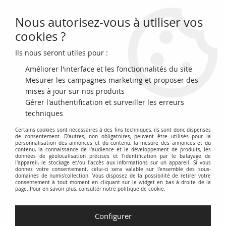
Nous autorisez-vous à utiliser vos
0
cookies ?
Ils nous seront utiles pour :
Accueil
>
Archivage
>
archivage-Monnaies françaises (470 à 2002)
>
France 1/8 Ecu Henri IV - Argent - 1600 Saint-Lô
Améliorer l'interface et les fonctionnalités du site
Mesurer les campagnes marketing et proposer des
mises à jour sur nos produits
Gérer l'authentification et surveiller les erreurs
techniques
Certains cookies sont nécessaires à des fins techniques, ils sont donc dispensés
de consentement. D'autres, non obligatoires, peuvent être utilisés pour la
personnalisation des annonces et du contenu, la mesure des annonces et du
contenu, la connaissance de l'audience et le développement de produits, les
données de géolocalisation précises et l'identification par le balayage de
l'appareil, le stockage et/ou l'accès aux informations sur un appareil. Si vous
donnez votre consentement, celui-ci sera valable sur l’ensemble des sous-
domaines de numis'collection. Vous disposez de la possibilité de retirer votre
consentement à tout moment en cliquant sur le widget en bas à droite de la
page. Pour en savoir plus, consulter notre politique de cookie.
Configurer