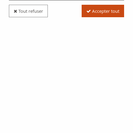
Tout refuser
Accepter tout
Pièce France 1/8 Ecu Henri IV - Argent - 1600
Saint-Lô
Réf. :
NCP1634
Type produit
Pièce
Date/Année
1600
Catalogue
Monnaies Françaises
Royales (DupR 1239)
Pays
France