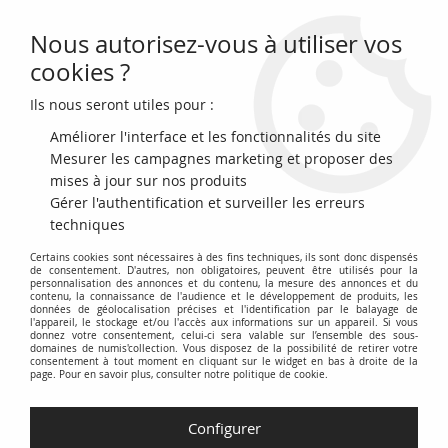
Nous autorisez-vous à utiliser vos
0
cookies ?
Ils nous seront utiles pour :
Accueil
>
Archivage
>
archivage-Monnaies françaises (470 à 2002)
>
France 1 Franc Cérès - 1895 - A Paris - Argent
Améliorer l'interface et les fonctionnalités du site
Mesurer les campagnes marketing et proposer des
mises à jour sur nos produits
Gérer l'authentification et surveiller les erreurs
techniques
Certains cookies sont nécessaires à des fins techniques, ils sont donc dispensés
de consentement. D'autres, non obligatoires, peuvent être utilisés pour la
personnalisation des annonces et du contenu, la mesure des annonces et du
contenu, la connaissance de l'audience et le développement de produits, les
données de géolocalisation précises et l'identification par le balayage de
l'appareil, le stockage et/ou l'accès aux informations sur un appareil. Si vous
donnez votre consentement, celui-ci sera valable sur l’ensemble des sous-
domaines de numis'collection. Vous disposez de la possibilité de retirer votre
consentement à tout moment en cliquant sur le widget en bas à droite de la
page. Pour en savoir plus, consulter notre politique de cookie.
Configurer