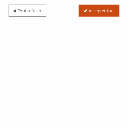
Tout refuser
Accepter tout
Pièce France 1 Franc Cérès - 1895 - A Paris -
Argent
Réf. :
NCP5931
Type produit
Pièce
Date/Année
1895
Catalogue
Monnaies Françaises (Gad
465)
Pays
France