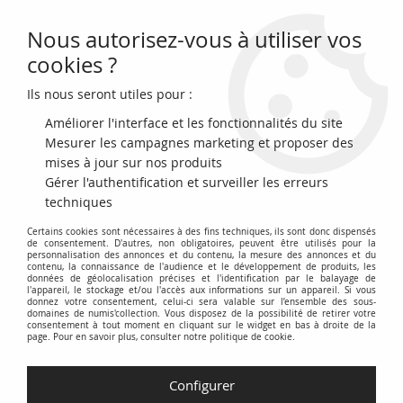
Nous autorisez-vous à utiliser vos
0
cookies ?
Ils nous seront utiles pour :
Accueil
>
Billets du Monde
>
Billets Fantaisies
>
France 0 Euro Souvenir
- François Ie et Chambord - Anniversary 2025
Améliorer l'interface et les fonctionnalités du site
Mesurer les campagnes marketing et proposer des
NOUVEAU
mises à jour sur nos produits
Gérer l'authentification et surveiller les erreurs
techniques
Certains cookies sont nécessaires à des fins techniques, ils sont donc dispensés
de consentement. D'autres, non obligatoires, peuvent être utilisés pour la
personnalisation des annonces et du contenu, la mesure des annonces et du
contenu, la connaissance de l'audience et le développement de produits, les
données de géolocalisation précises et l'identification par le balayage de
l'appareil, le stockage et/ou l'accès aux informations sur un appareil. Si vous
donnez votre consentement, celui-ci sera valable sur l’ensemble des sous-
domaines de numis'collection. Vous disposez de la possibilité de retirer votre
consentement à tout moment en cliquant sur le widget en bas à droite de la
page. Pour en savoir plus, consulter notre politique de cookie.
Configurer