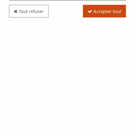
Tout refuser
Accepter tout
Billet France 0 Euro Souvenir - François Ie et
Chambord - Anniversary 2025
Réf. :
BT1348
Type produit
Billet