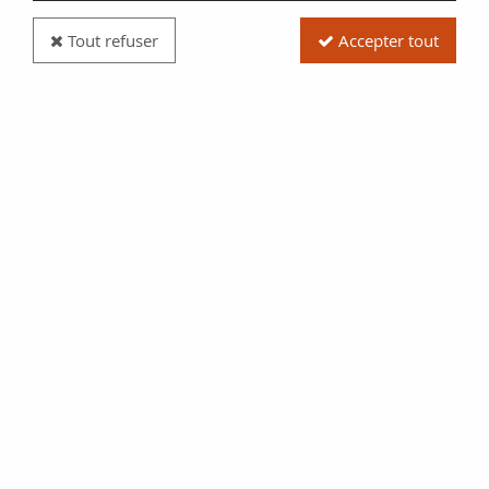
Tout refuser
Accepter tout
Billet Fidji 100 cents Fidji - Année du dragon -
Série AA - 2023
Réf. :
NCB2741
Type produit
Billet
Date/Année
2023