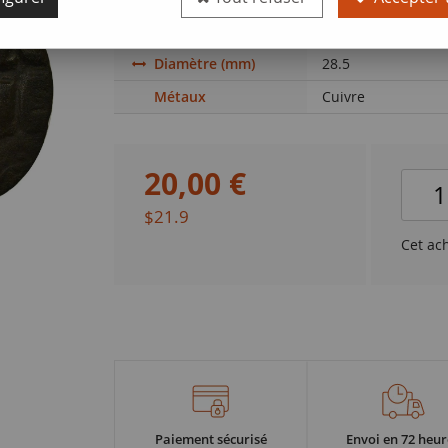
Valeur faciale
1 follis
Diamètre (mm)
28.5
Métaux
Cuivre
20
,
00
€
$21.9
Cet ac
Paiement sécurisé
Envoi en 72 heur