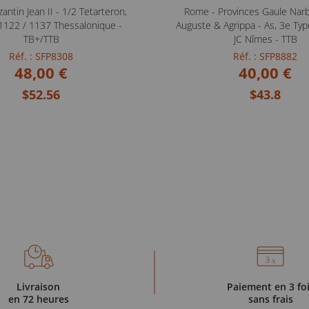
antin Jean II - 1/2 Tetarteron,
Rome - Provinces Gaule Nar
 1122 / 1137 Thessalonique -
Auguste & Agrippa - As, 3e Type
TB+/TTB
JC Nîmes - TTB
Réf. : SFP8308
Réf. : SFP8882
48,00 €
40,00 €
$52.56
$43.8
Livraison
Paiement en 3 fo
en 72 heures
sans frais