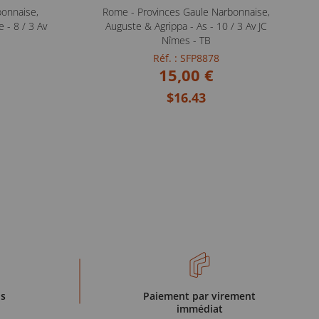
bonnaise,
Rome - Provinces Gaule Narbonnaise,
 - 8 / 3 Av
Auguste & Agrippa - As - 10 / 3 Av JC
Nîmes - TB
Réf. : SFP8878
15,00 €
$16.43
is
Paiement par virement
immédiat