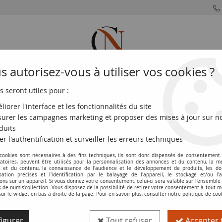
 autorisez-vous à utiliser vos cookies ?
s seront utiles pour :
MONNAIES
MONNAIES
MONNAIES
MONNAIE
FRANÇAISES
DU MONDE
EUROS
DE PARIS
liorer l'interface et les fonctionnalités du site
urer les campagnes marketing et proposer des mises à jour sur n
Empire Byzantin Follis, Classe B - 1030 / 1042 Constantinople
duits
er l'authentification et surveiller les erreurs techniques
 cookies sont nécessaires à des fins techniques, ils sont donc dispensés de consentement. 
Pièce Empire Byzantin Follis, Classe B 
gatoires, peuvent être utilisés pour la personnalisation des annonces et du contenu, la m
 et du contenu, la connaissance de l'audience et le développement de produits, les d
isation précises et l'identification par le balayage de l'appareil, le stockage et/ou l'
Réf. :
SFP8236
ons sur un appareil. Si vous donnez votre consentement, celui-ci sera valable sur l’ensemble
de numis'collection. Vous disposez de la possibilité de retirer votre consentement à tout
sur le widget en bas à droite de la page. Pour en savoir plus, consulter notre politique de coo
Type produit
Pièce
igurer
Tout refuser
Accepter 
Pays
Empire Byzantin