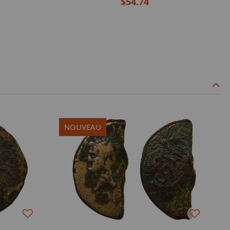
$54.74
NOUVEAU