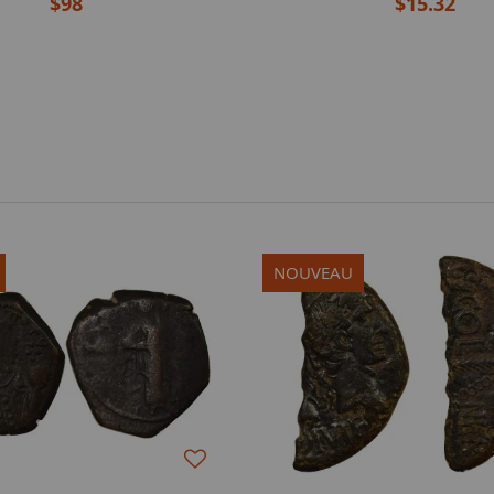
$98
$15.32
NOUVEAU