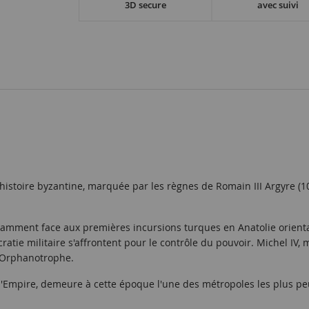
3D secure
avec suivi
stoire byzantine, marquée par les règnes de Romain III Argyre (10
notamment face aux premières incursions turques en Anatolie orient
ocratie militaire s'affrontent pour le contrôle du pouvoir. Michel IV
 l'Orphanotrophe.
e l'Empire, demeure à cette époque l'une des métropoles les plus 