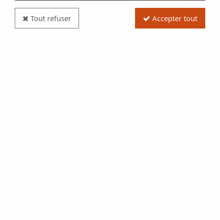
Tout refuser
Accepter tout
Billet Danemark 100 Kroner - H.C. Orsted - 1970 -
P.46
Réf. :
SFB1418
Type produit
Billet
Date/Année
1970