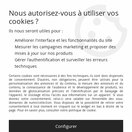
Nous autorisez-vous à utiliser vos
0
cookies ?
Ils nous seront utiles pour :
Accueil
>
Archivage
>
archivage-Billets du Monde
>
Danemark 100
Kroner - H.C. Orsted - 1970 - P.46
Améliorer l'interface et les fonctionnalités du site
Mesurer les campagnes marketing et proposer des
mises à jour sur nos produits
Gérer l'authentification et surveiller les erreurs
techniques
Certains cookies sont nécessaires à des fins techniques, ils sont donc dispensés
de consentement. D'autres, non obligatoires, peuvent être utilisés pour la
personnalisation des annonces et du contenu, la mesure des annonces et du
contenu, la connaissance de l'audience et le développement de produits, les
données de géolocalisation précises et l'identification par le balayage de
l'appareil, le stockage et/ou l'accès aux informations sur un appareil. Si vous
donnez votre consentement, celui-ci sera valable sur l’ensemble des sous-
domaines de numis'collection. Vous disposez de la possibilité de retirer votre
consentement à tout moment en cliquant sur le widget en bas à droite de la
page. Pour en savoir plus, consulter notre politique de cookie.
Configurer