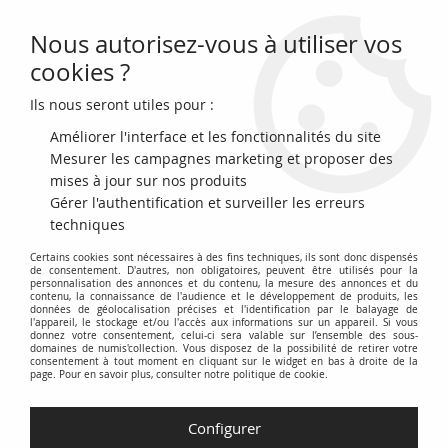
Nous autorisez-vous à utiliser vos
0
cookies ?
Ils nous seront utiles pour :
Accueil
>
Fournitures Numismatiques
>
Classeurs albums intercallaires Billets
>
Albums Euro
>
Carte de
Améliorer l'interface et les fonctionnalités du site
collection pour 1 série d'euros
Mesurer les campagnes marketing et proposer des
mises à jour sur nos produits
PROMO
-
1,04
€
Gérer l'authentification et surveiller les erreurs
techniques
Certains cookies sont nécessaires à des fins techniques, ils sont donc dispensés
de consentement. D'autres, non obligatoires, peuvent être utilisés pour la
personnalisation des annonces et du contenu, la mesure des annonces et du
contenu, la connaissance de l'audience et le développement de produits, les
données de géolocalisation précises et l'identification par le balayage de
l'appareil, le stockage et/ou l'accès aux informations sur un appareil. Si vous
donnez votre consentement, celui-ci sera valable sur l’ensemble des sous-
domaines de numis'collection. Vous disposez de la possibilité de retirer votre
consentement à tout moment en cliquant sur le widget en bas à droite de la
page. Pour en savoir plus, consulter notre politique de cookie.
Configurer