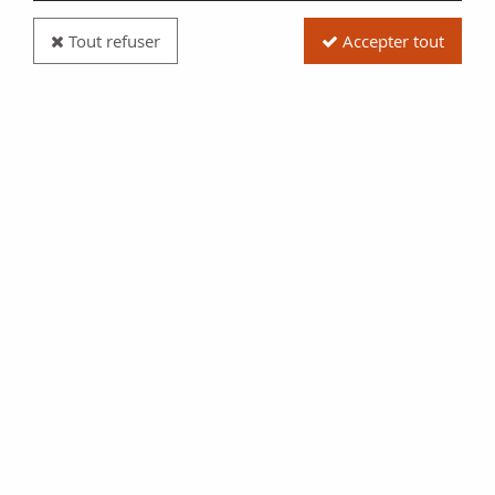
Tout refuser
Accepter tout
Carte de collection pour 1 série d'euros
Réf. :
315678
Type produit
Fourniture
1
,
95
€
au lieu de
2,99
€