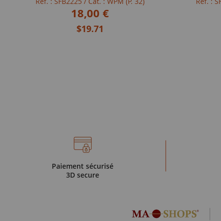
Réf. : SFB2225
/ Cat. : WPM (P. 32)
Réf. : 
18,00 €
$19.71
Paiement sécurisé
3D secure