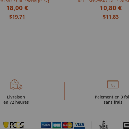
SFB2562
/ Cat. : WPM (P. 37)
Réf. : SFB2564
/ Cat. : WPM
18,00 €
10,80 €
$19.71
$11.83
Livraison
Paiement en 3 fo
en 72 heures
sans frais