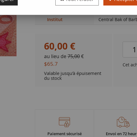
Qualité
NEUF
Institut
Central Bak of Ba
60
,
00
€
au lieu de
75,00
€
$65.7
Cet ac
Valable jusqu'à épuisement
du stock
Paiement sécurisé
Envoi en 72 heur