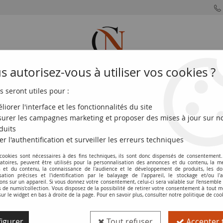
 autorisez-vous à utiliser vos cookies ?
s seront utiles pour :
MONNAIES
MONNAIES
MONNAIES
MONNAIE
FRANÇAISES
DU MONDE
EUROS
DE PARIS
liorer l'interface et les fonctionnalités du site
urer les campagnes marketing et proposer des mises à jour sur n
ade 50 Dollars - Errol Barrow - 2022 - Série J
duits
er l'authentification et surveiller les erreurs techniques
 cookies sont nécessaires à des fins techniques, ils sont donc dispensés de consentement. 
Billet Barbade 50 Dollars - Errol Barrow 
gatoires, peuvent être utilisés pour la personnalisation des annonces et du contenu, la m
 et du contenu, la connaissance de l'audience et le développement de produits, les d
isation précises et l'identification par le balayage de l'appareil, le stockage et/ou l'
Réf. :
100123761
ons sur un appareil. Si vous donnez votre consentement, celui-ci sera valable sur l’ensemble
de numis'collection. Vous disposez de la possibilité de retirer votre consentement à tout
sur le widget en bas à droite de la page. Pour en savoir plus, consulter notre politique de coo
Type produit
Billet
igurer
Tout refuser
Accepter 
Catalogue
WPM (P. 84)