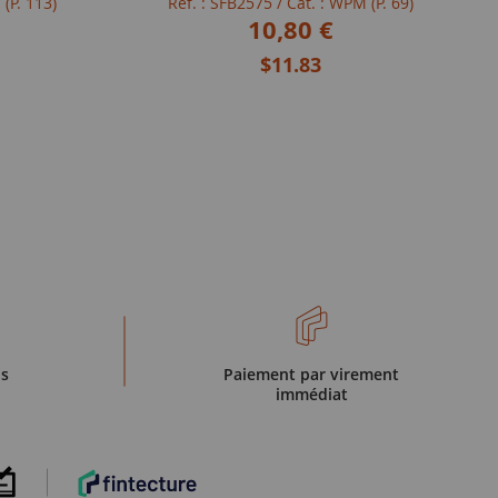
 (P. 113)
Réf. : SFB2575
/ Cat. : WPM (P. 69)
10,80 €
$11.83
is
Paiement par virement
immédiat