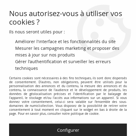
Nous autorisez-vous à utiliser vos
0
cookies ?
Ils nous seront utiles pour :
Accueil
>
Billets du Monde
>
Billets d'Asie
>
Bangladesh
>
Bangladesh
100 Taka Cavalier - Musée National 2013
Améliorer l'interface et les fonctionnalités du site
Mesurer les campagnes marketing et proposer des
NOUVEAU
mises à jour sur nos produits
Gérer l'authentification et surveiller les erreurs
techniques
Certains cookies sont nécessaires à des fins techniques, ils sont donc dispensés
de consentement. D'autres, non obligatoires, peuvent être utilisés pour la
personnalisation des annonces et du contenu, la mesure des annonces et du
contenu, la connaissance de l'audience et le développement de produits, les
données de géolocalisation précises et l'identification par le balayage de
l'appareil, le stockage et/ou l'accès aux informations sur un appareil. Si vous
donnez votre consentement, celui-ci sera valable sur l’ensemble des sous-
domaines de numis'collection. Vous disposez de la possibilité de retirer votre
consentement à tout moment en cliquant sur le widget en bas à droite de la
page. Pour en savoir plus, consulter notre politique de cookie.
Configurer