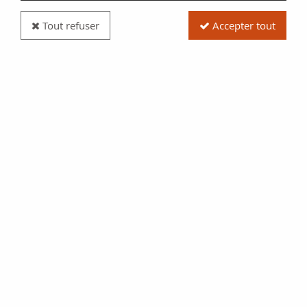
Tout refuser
Accepter tout
Billet Bangladesh 100 Taka Cavalier - Musée
National 2013
Réf. :
NCB6202
Type produit
Billet