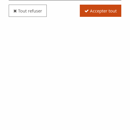
Tout refuser
Accepter tout
Billet B A O 5 Francs - Africaine - 1942 - TB+ -
Série AC - P.28b
Réf. :
100116601
Type produit
Billet
Date/Année
1942