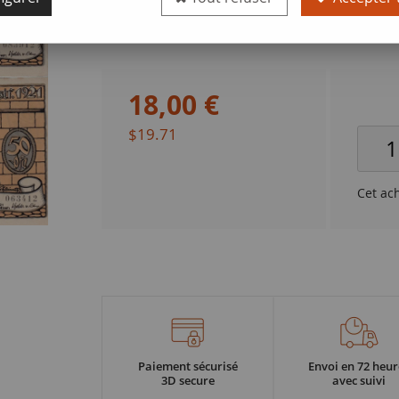
Valeur faciale
50 pfennig
18
,
00
€
$19.71
Cet ac
Paiement sécurisé
Envoi en 72 heur
3D secure
avec suivi