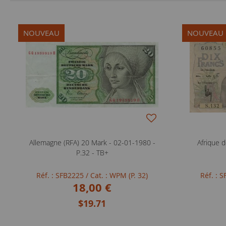
NOUVEAU
NOUVEAU
Allemagne (RFA) 20 Mark - 02-01-1980 -
Afrique d
P.32 - TB+
Réf. : SFB2225
/ Cat. : WPM (P. 32)
Réf. : 
18,00 €
$19.71