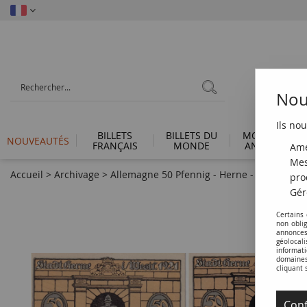
Nous
Ils nou
BILLETS
BILLETS DU
MONNAIES
NOUVEAUTÉS
FRANÇAIS
MONDE
ANTIQUES
Amé
Mes
Accueil
>
Archivage
>
Allemagne 50 Pfennig - Herne - Notgeld - 
pro
Gér
Certains
non obli
annonces
géolocal
informati
domaines 
cliquant 
Conf