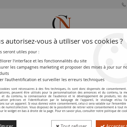
 autorisez-vous à utiliser vos cookies ?
s seront utiles pour :
MONNAIES
MONNAIES
MONNAIES
MONNAIE
FRANÇAISES
DU MONDE
EUROS
DE PARIS
liorer l'interface et les fonctionnalités du site
urer les campagnes marketing et proposer des mises à jour sur n
01-07-1921 - NEUF/SPL.
duits
er l'authentification et surveiller les erreurs techniques
 cookies sont nécessaires à des fins techniques, ils sont donc dispensés de consentement. 
Billet Allemagne 50 Pfennig - Herne - 
gatoires, peuvent être utilisés pour la personnalisation des annonces et du contenu, la m
 et du contenu, la connaissance de l'audience et le développement de produits, les d
isation précises et l'identification par le balayage de l'appareil, le stockage et/ou l'
Réf. :
100116073
ons sur un appareil. Si vous donnez votre consentement, celui-ci sera valable sur l’ensemble
de numis'collection. Vous disposez de la possibilité de retirer votre consentement à tout
sur le widget en bas à droite de la page. Pour en savoir plus, consulter notre politique de coo
Type produit
Billet
igurer
Tout refuser
Accepter 
Pays
Allemagne